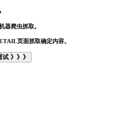
。
止机器爬虫抓取。
ETAIL页面抓取确定内容。
试 》》》