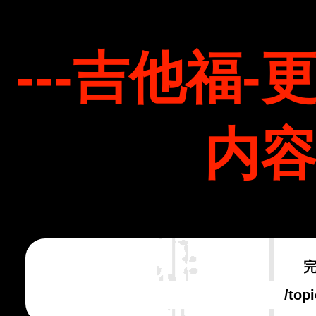
---吉他福
内容
/top